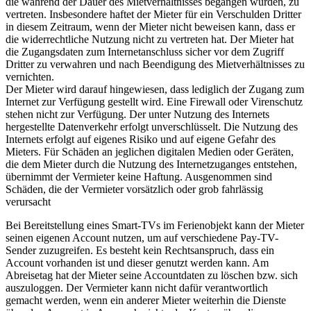
die während der Dauer des Mietverhältnisses begangen wurden, zu
vertreten. Insbesondere haftet der Mieter für ein Verschulden Dritter
in diesem Zeitraum, wenn der Mieter nicht beweisen kann, dass er
die widerrechtliche Nutzung nicht zu vertreten hat. Der Mieter hat
die Zugangsdaten zum Internetanschluss sicher vor dem Zugriff
Dritter zu verwahren und nach Beendigung des Mietverhältnisses zu
vernichten.
Der Mieter wird darauf hingewiesen, dass lediglich der Zugang zum
Internet zur Verfügung gestellt wird. Eine Firewall oder Virenschutz
stehen nicht zur Verfügung. Der unter Nutzung des Internets
hergestellte Datenverkehr erfolgt unverschlüsselt. Die Nutzung des
Internets erfolgt auf eigenes Risiko und auf eigene Gefahr des
Mieters. Für Schäden an jeglichen digitalen Medien oder Geräten,
die dem Mieter durch die Nutzung des Internetzuganges entstehen,
übernimmt der Vermieter keine Haftung. Ausgenommen sind
Schäden, die der Vermieter vorsätzlich oder grob fahrlässig
verursacht
Bei Bereitstellung eines Smart-TVs im Ferienobjekt kann der Mieter
seinen eigenen Account nutzen, um auf verschiedene Pay-TV-
Sender zuzugreifen. Es besteht kein Rechtsanspruch, dass ein
Account vorhanden ist und dieser genutzt werden kann. Am
Abreisetag hat der Mieter seine Accountdaten zu löschen bzw. sich
auszuloggen. Der Vermieter kann nicht dafür verantwortlich
gemacht werden, wenn ein anderer Mieter weiterhin die Dienste