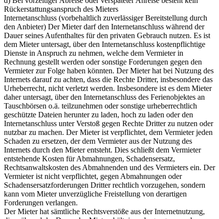
d) Bei vorzeitiger Abreise oder verspäteter Anreise besteht kein
Rückerstattungsanspruch des Mieters
Internetanschluss (vorbehaltlich zuverlässiger Bereitstellung durch
den Anbieter) Der Mieter darf den Internetanschluss während der
Dauer seines Aufenthaltes für den privaten Gebrauch nutzen. Es ist
dem Mieter untersagt, über den Internetanschluss kostenpflichtige
Dienste in Anspruch zu nehmen, welche dem Vermieter in
Rechnung gestellt werden oder sonstige Forderungen gegen den
Vermieter zur Folge haben könnten. Der Mieter hat bei Nutzung des
Internets darauf zu achten, dass die Rechte Dritter, insbesondere das
Urheberrecht, nicht verletzt werden. Insbesondere ist es dem Mieter
daher untersagt, über den Internetanschluss des Ferienobjektes an
Tauschbörsen o.ä. teilzunehmen oder sonstige urheberrechtlich
geschützte Dateien herunter zu laden, hoch zu laden oder den
Internetanschluss unter Verstoß gegen Rechte Dritter zu nutzen oder
nutzbar zu machen. Der Mieter ist verpflichtet, dem Vermieter jeden
Schaden zu ersetzen, der dem Vermieter aus der Nutzung des
Internets durch den Mieter entsteht. Dies schließt dem Vermieter
entstehende Kosten für Abmahnungen, Schadensersatz,
Rechtsanwaltskosten des Abmahnenden und des Vermieters ein. Der
Vermieter ist nicht verpflichtet, gegen Abmahnungen oder
Schadensersatzforderungen Dritter rechtlich vorzugehen, sondern
kann vom Mieter unverzügliche Freistellung von derartigen
Forderungen verlangen.
Der Mieter hat sämtliche Rechtsverstöße aus der Internetnutzung,