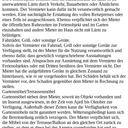
unerwartetem Lärm durch Verkehr, Bauarbeiten oder Ähnlichem
kommen. Der Vermieter kann dafür nicht verantwortlich gemacht
werden. Eine nachträgliche Erstattung des vollen Reisepreises oder
eines Teils ist ausgeschlossen. Ebenso verpflichtet sich der Mieter
die öffentlichen Ruhezeiten im Ferienobjekt und im Garten
einzuhalten und andere Mieter im Haus nicht mit Lärm zu
belästigen.
Fahrräder, Grill, oder sonstige Geräte.
Sofern der Vermieter ein Fahrrad, Grill oder sonstige Geräte zur
Verfügung stellt, ist der Mieter für die Nutzung verantwortlich und
ebenso dafür, dass gesetzlich vorgeschriebene Ausstattungen
vorhanden sind. Absprachen zur Anmietung mit dem Vermieter des
Ferienobjektes oder mit Dritten berühren den Vermieter nicht. Der
Mieter hat die aufgeführten Geräte in gleichem Zustand zu
hinterlassen, wie er sie vorgefunden hat. Bei Schäden behält sich der
Vermieter vor, den Schaden gegenüber dem Mieter in Rechnung zu
stellen.
Gartenmöbel/Terrassenmöbel
Gartenmöbel stehen dem Mieter, soweit im Objekt vorhanden und
im Inserat ausgewiesen, in der Zeit von April bis Oktober zur
Verfügung. Außerhalb dieser Zeiten kann die Verfügbarkeit von
Gartenmöbeln nicht garantiert werden. Witterungsbedingt kann sich
die Bereitstellung zeitlich verzögern. Der Mieter verpflichtet sich,
die Möbel von der Terrasse/Balkon an den gleichen Ort zurück zu
stellen, an dem er diese bei der Anreise vorgefunden hat und zu