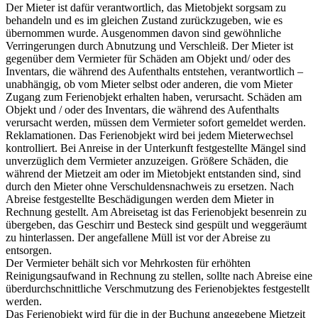
Der Mieter ist dafür verantwortlich, das Mietobjekt sorgsam zu
behandeln und es im gleichen Zustand zurückzugeben, wie es
übernommen wurde. Ausgenommen davon sind gewöhnliche
Verringerungen durch Abnutzung und Verschleiß. Der Mieter ist
gegenüber dem Vermieter für Schäden am Objekt und/ oder des
Inventars, die während des Aufenthalts entstehen, verantwortlich –
unabhängig, ob vom Mieter selbst oder anderen, die vom Mieter
Zugang zum Ferienobjekt erhalten haben, verursacht. Schäden am
Objekt und / oder des Inventars, die während des Aufenthalts
verursacht werden, müssen dem Vermieter sofort gemeldet werden.
Reklamationen. Das Ferienobjekt wird bei jedem Mieterwechsel
kontrolliert. Bei Anreise in der Unterkunft festgestellte Mängel sind
unverzüglich dem Vermieter anzuzeigen. Größere Schäden, die
während der Mietzeit am oder im Mietobjekt entstanden sind, sind
durch den Mieter ohne Verschuldensnachweis zu ersetzen. Nach
Abreise festgestellte Beschädigungen werden dem Mieter in
Rechnung gestellt. Am Abreisetag ist das Ferienobjekt besenrein zu
übergeben, das Geschirr und Besteck sind gespült und weggeräumt
zu hinterlassen. Der angefallene Müll ist vor der Abreise zu
entsorgen.
Der Vermieter behält sich vor Mehrkosten für erhöhten
Reinigungsaufwand in Rechnung zu stellen, sollte nach Abreise eine
überdurchschnittliche Verschmutzung des Ferienobjektes festgestellt
werden.
Das Ferienobjekt wird für die in der Buchung angegebene Mietzeit