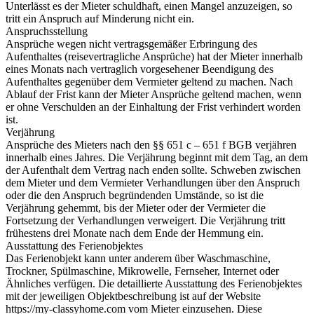
Unterlässt es der Mieter schuldhaft, einen Mangel anzuzeigen, so
tritt ein Anspruch auf Minderung nicht ein.
Anspruchsstellung
Ansprüche wegen nicht vertragsgemäßer Erbringung des
Aufenthaltes (reisevertragliche Ansprüche) hat der Mieter innerhalb
eines Monats nach vertraglich vorgesehener Beendigung des
Aufenthaltes gegenüber dem Vermieter geltend zu machen. Nach
Ablauf der Frist kann der Mieter Ansprüche geltend machen, wenn
er ohne Verschulden an der Einhaltung der Frist verhindert worden
ist.
Verjährung
Ansprüche des Mieters nach den §§ 651 c – 651 f BGB verjähren
innerhalb eines Jahres. Die Verjährung beginnt mit dem Tag, an dem
der Aufenthalt dem Vertrag nach enden sollte. Schweben zwischen
dem Mieter und dem Vermieter Verhandlungen über den Anspruch
oder die den Anspruch begründenden Umstände, so ist die
Verjährung gehemmt, bis der Mieter oder der Vermieter die
Fortsetzung der Verhandlungen verweigert. Die Verjährung tritt
frühestens drei Monate nach dem Ende der Hemmung ein.
Ausstattung des Ferienobjektes
Das Ferienobjekt kann unter anderem über Waschmaschine,
Trockner, Spülmaschine, Mikrowelle, Fernseher, Internet oder
Ähnliches verfügen. Die detaillierte Ausstattung des Ferienobjektes
mit der jeweiligen Objektbeschreibung ist auf der Website
https://my-classyhome.com vom Mieter einzusehen. Diese