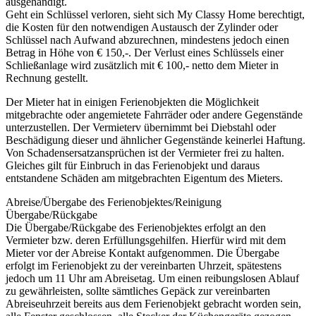
ausgehändigt.
Geht ein Schlüssel verloren, sieht sich My Classy Home berechtigt,
die Kosten für den notwendigen Austausch der Zylinder oder
Schlüssel nach Aufwand abzurechnen, mindestens jedoch einen
Betrag in Höhe von € 150,-. Der Verlust eines Schlüssels einer
Schließanlage wird zusätzlich mit € 100,- netto dem Mieter in
Rechnung gestellt.
Der Mieter hat in einigen Ferienobjekten die Möglichkeit
mitgebrachte oder angemietete Fahrräder oder andere Gegenstände
unterzustellen. Der Vermieterv übernimmt bei Diebstahl oder
Beschädigung dieser und ähnlicher Gegenstände keinerlei Haftung.
Von Schadensersatzansprüchen ist der Vermieter frei zu halten.
Gleiches gilt für Einbruch in das Ferienobjekt und daraus
entstandene Schäden am mitgebrachten Eigentum des Mieters.
Abreise/Übergabe des Ferienobjektes/Reinigung
Übergabe/Rückgabe
Die Übergabe/Rückgabe des Ferienobjektes erfolgt an den
Vermieter bzw. deren Erfüllungsgehilfen. Hierfür wird mit dem
Mieter vor der Abreise Kontakt aufgenommen. Die Übergabe
erfolgt im Ferienobjekt zu der vereinbarten Uhrzeit, spätestens
jedoch um 11 Uhr am Abreisetag. Um einen reibungslosen Ablauf
zu gewährleisten, sollte sämtliches Gepäck zur vereinbarten
Abreiseuhrzeit bereits aus dem Ferienobjekt gebracht worden sein,