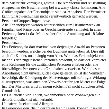
dem Mieter zur Verfügung gestellt. Die Architektur und Ausstattung
entsprechen der Beschreibung bei www.my-classy-home.com. Alle
Größenangaben der Ferienobjekte sind ca. Angaben. Der Vermieter
kann für Abweichungen nicht verantwortlich gemacht werden.
Personen/Gruppen/Jugendreisen
Alle Ferienobjekte werden hauptsächlich zum Urlaubszweck an
Familien und Paare oder an Geschäftsreisende vermietet. In allen
Ferienobjekten ist das Mindestalter für die Anmietung auf 18 Jahre
festgelegt.
Personenzahl
Das Ferienobjekt darf maximal von derjenigen Anzahl an Personen
bewohnt werden, welche bei der Buchung angegeben ist. Dies gilt
auch für Kinder, unabhängig vom Alter. Wird das Ferienobjekt von
mehr als den zugelassenen Personen bewohnt, so darf der Vermieter
eine Rechnung für die zusätzlichen Personen erheben oder alle
überzähligen Personen vom Grundstück verweisen. Wird dieser
Anordnung nicht unverzüglich Folge geleistet, so ist der Vermieter
berechtigt, die Kündigung des Mietvertrages mit sofortiger Wirkung
auszusprechen, was auch den Verweis der übrigen Mieter zur Folge
hat. Der Mietpreis wird in einem solchen Fall nicht zurückerstattet.
Grundstück
Das Aufstellen von Zelten, Wohnmobilen oder Wohnwagen auf
dem Grundstück ist nicht erlaubt.
Haustiere, Insekten und Allergien
In Ferienobjekten, die in der freien Natur liegen, können Insekten