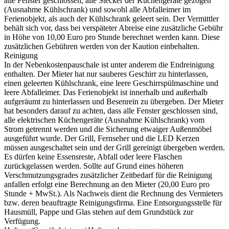
alle Fenster geschlossen, alle Stecker der Küchengeräte gezogen
(Ausnahme Kühlschrank) und sowohl alle Abfalleimer im
Ferienobjekt, als auch der Kühlschrank geleert sein. Der Vermittler
behält sich vor, dass bei verspäteter Abreise eine zusätzliche Gebühr
in Höhe von 10,00 Euro pro Stunde berechnet werden kann. Diese
zusätzlichen Gebühren werden von der Kaution einbehalten.
Reinigung
In der Nebenkostenpauschale ist unter anderem die Endreinigung
enthalten. Der Mieter hat nur sauberes Geschirr zu hinterlassen,
einen geleerten Kühlschrank, eine leere Geschirrspülmaschine und
leere Abfalleimer. Das Ferienobjekt ist innerhalb und außerhalb
aufgeräumt zu hinterlassen und Besenrein zu übergeben. Der Mieter
hat besonders darauf zu achten, dass alle Fenster geschlossen sind,
alle elektrischen Küchengeräte (Ausnahme Kühlschrank) vom
Strom getrennt werden und die Sicherung etwaiger Außenmöbel
ausgeführt wurde. Der Grill, Fernseher und die LED Kerzen
müssen ausgeschaltet sein und der Grill gereinigt übergeben werden.
Es dürfen keine Essensreste, Abfall oder leere Flaschen
zurückgelassen werden. Sollte auf Grund eines höheren
Verschmutzungsgrades zusätzlicher Zeitbedarf für die Reinigung
anfallen erfolgt eine Berechnung an den Mieter (20,00 Euro pro
Stunde + MwSt.). Als Nachweis dient die Rechnung des Vermieters
bzw. deren beauftragte Reinigungsfirma. Eine Entsorgungsstelle für
Hausmüll, Pappe und Glas stehen auf dem Grundstück zur
Verfügung.