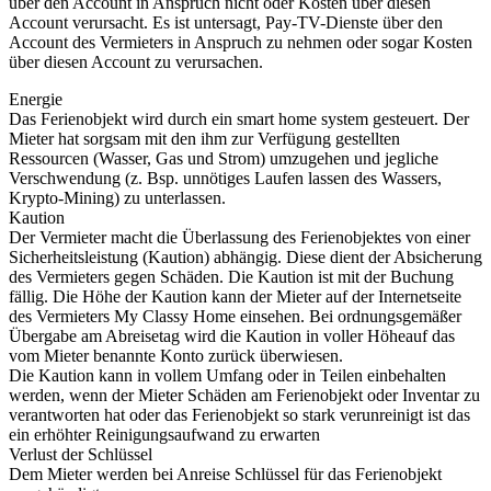
über den Account in Anspruch nicht oder Kosten über diesen
Account verursacht. Es ist untersagt, Pay-TV-Dienste über den
Account des Vermieters in Anspruch zu nehmen oder sogar Kosten
über diesen Account zu verursachen.
Energie
Das Ferienobjekt wird durch ein smart home system gesteuert. Der
Mieter hat sorgsam mit den ihm zur Verfügung gestellten
Ressourcen (Wasser, Gas und Strom) umzugehen und jegliche
Verschwendung (z. Bsp. unnötiges Laufen lassen des Wassers,
Krypto-Mining) zu unterlassen.
Kaution
Der Vermieter macht die Überlassung des Ferienobjektes von einer
Sicherheitsleistung (Kaution) abhängig. Diese dient der Absicherung
des Vermieters gegen Schäden. Die Kaution ist mit der Buchung
fällig. Die Höhe der Kaution kann der Mieter auf der Internetseite
des Vermieters My Classy Home einsehen. Bei ordnungsgemäßer
Übergabe am Abreisetag wird die Kaution in voller Höheauf das
vom Mieter benannte Konto zurück überwiesen.
Die Kaution kann in vollem Umfang oder in Teilen einbehalten
werden, wenn der Mieter Schäden am Ferienobjekt oder Inventar zu
verantworten hat oder das Ferienobjekt so stark verunreinigt ist das
ein erhöhter Reinigungsaufwand zu erwarten
Verlust der Schlüssel
Dem Mieter werden bei Anreise Schlüssel für das Ferienobjekt