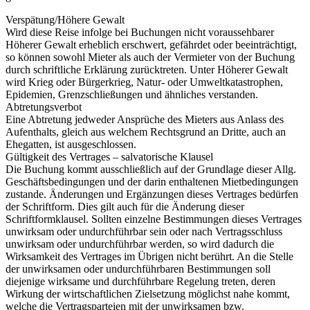
Verspätung/Höhere Gewalt
Wird diese Reise infolge bei Buchungen nicht voraussehbarer
Höherer Gewalt erheblich erschwert, gefährdet oder beeinträchtigt,
so können sowohl Mieter als auch der Vermieter von der Buchung
durch schriftliche Erklärung zurücktreten. Unter Höherer Gewalt
wird Krieg oder Bürgerkrieg, Natur- oder Umweltkatastrophen,
Epidemien, Grenzschließungen und ähnliches verstanden.
Abtretungsverbot
Eine Abtretung jedweder Ansprüche des Mieters aus Anlass des
Aufenthalts, gleich aus welchem Rechtsgrund an Dritte, auch an
Ehegatten, ist ausgeschlossen.
Gültigkeit des Vertrages – salvatorische Klausel
Die Buchung kommt ausschließlich auf der Grundlage dieser Allg.
Geschäftsbedingungen und der darin enthaltenen Mietbedingungen
zustande. Änderungen und Ergänzungen dieses Vertrages bedürfen
der Schriftform. Dies gilt auch für die Änderung dieser
Schriftformklausel. Sollten einzelne Bestimmungen dieses Vertrages
unwirksam oder undurchführbar sein oder nach Vertragsschluss
unwirksam oder undurchführbar werden, so wird dadurch die
Wirksamkeit des Vertrages im Übrigen nicht berührt. An die Stelle
der unwirksamen oder undurchführbaren Bestimmungen soll
diejenige wirksame und durchführbare Regelung treten, deren
Wirkung der wirtschaftlichen Zielsetzung möglichst nahe kommt,
welche die Vertragsparteien mit der unwirksamen bzw.