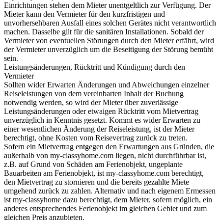
Einrichtungen stehen dem Mieter unentgeltlich zur Verfügung. Der
Mieter kann den Vermieter für den kurzfristigen und
unvorhersehbaren Ausfall eines solchen Gerätes nicht verantwortlich
machen. Dasselbe gilt für die sanitären Installationen. Sobald der
Vermieter von eventuellen Störungen durch den Mieter erfährt, wird
der Vermieter unverzüglich um die Beseitigung der Störung bemüht
sein.
Leistungsänderungen, Rücktritt und Kündigung durch den
Vermieter
Sollten wider Erwarten Änderungen und Abweichungen einzelner
Reiseleistungen von dem vereinbarten Inhalt der Buchung
notwendig werden, so wird der Mieter über zuverlässige
Leistungsänderungen oder etwaigen Rücktritt vom Mietvertrag
unverzüglich in Kenntnis gesetzt. Kommt es wider Erwarten zu
einer wesentlichen Änderung der Reiseleistung, ist der Mieter
berechtigt, ohne Kosten vom Reisevertrag zurück zu treten.
Sofern ein Mietvertrag entgegen den Erwartungen aus Gründen, die
außerhalb von my-classyhome.com liegen, nicht durchführbar ist,
z.B. auf Grund von Schäden am Ferienobjekt, ungeplante
Bauarbeiten am Ferienobjekt, ist my-classyhome.com berechtigt,
den Mietvertrag zu stornieren und die bereits gezahlte Miete
umgehend zurück zu zahlen. Alternativ und nach eigenem Ermessen
ist my-classyhome dazu berechtigt, dem Mieter, sofern möglich, ein
anderes entsprechendes Ferienobjekt im gleichen Gebiet und zum
gleichen Preis anzubieten.