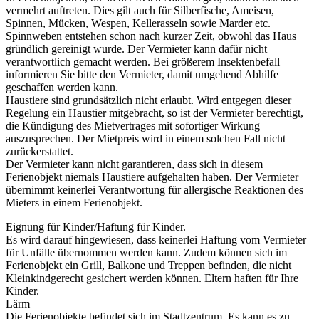
vermehrt auftreten. Dies gilt auch für Silberfische, Ameisen,
Spinnen, Mücken, Wespen, Kellerasseln sowie Marder etc.
Spinnweben entstehen schon nach kurzer Zeit, obwohl das Haus
gründlich gereinigt wurde. Der Vermieter kann dafür nicht
verantwortlich gemacht werden. Bei größerem Insektenbefall
informieren Sie bitte den Vermieter, damit umgehend Abhilfe
geschaffen werden kann.
Haustiere sind grundsätzlich nicht erlaubt. Wird entgegen dieser
Regelung ein Haustier mitgebracht, so ist der Vermieter berechtigt,
die Kündigung des Mietvertrages mit sofortiger Wirkung
auszusprechen. Der Mietpreis wird in einem solchen Fall nicht
zurückerstattet.
Der Vermieter kann nicht garantieren, dass sich in diesem
Ferienobjekt niemals Haustiere aufgehalten haben. Der Vermieter
übernimmt keinerlei Verantwortung für allergische Reaktionen des
Mieters in einem Ferienobjekt.
Eignung für Kinder/Haftung für Kinder.
Es wird darauf hingewiesen, dass keinerlei Haftung vom Vermieter
für Unfälle übernommen werden kann. Zudem können sich im
Ferienobjekt ein Grill, Balkone und Treppen befinden, die nicht
Kleinkindgerecht gesichert werden können. Eltern haften für Ihre
Kinder.
Lärm
Die Ferienobjekte befindet sich im Stadtzentrum. Es kann es zu